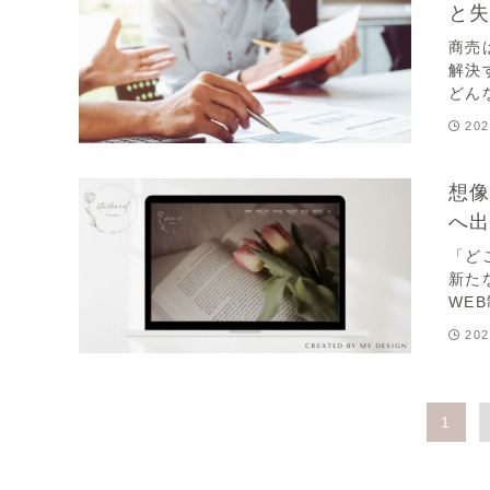
と
商売
解決
どん
202
想
へ
「ど
新た
WEB
202
1