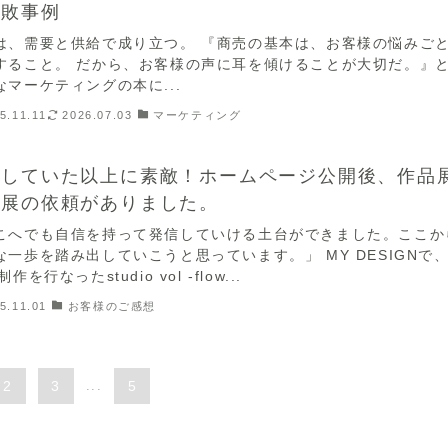
失敗事例
は、需要と供給で成り立つ。 『商売の基本は、お客様の悩みご
すること。 だから、お客様の声に耳を傾けることが大切だ。』
なマーケティングの本に...
5.11.11
2026.07.03
マーケティング
像していた以上に素敵！ホームページ公開後、作品
出展の依頼がありました。
こへでも自信を持って発信していける土台ができました。ここか
な一歩を踏み出していこうと思っています。」 MY DESIGNで
制作を行なったstudio vol -flow...
5.11.01
お客様のご感想
2
3
...
5