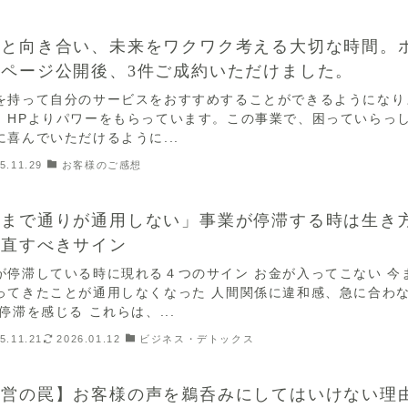
分と向き合い、未来をワクワク考える大切な時間。
ムページ公開後、3件ご成約いただけました。
を持って自分のサービスをおすすめすることができるようになり
。HPよりパワーをもらっています。この事業で、困っていらっ
に喜んでいただけるように...
5.11.29
お客様のご感想
今まで通りが通用しない」事業が停滞する時は生き
見直すべきサイン
が停滞している時に現れる４つのサイン お金が入ってこない 今
ってきたことが通用しなくなった 人間関係に違和感、急に合わ
 停滞を感じる これらは、...
5.11.21
2026.01.12
ビジネス・デトックス
経営の罠】お客様の声を鵜呑みにしてはいけない理