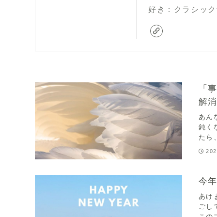
好き：クラシック
「
解
あん
鈍く
たら
202
今年
あけ
ごし
この