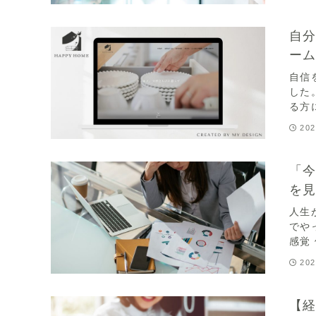
自
ー
自信
した
る方
202
「
を
人生
でや
感覚
202
【