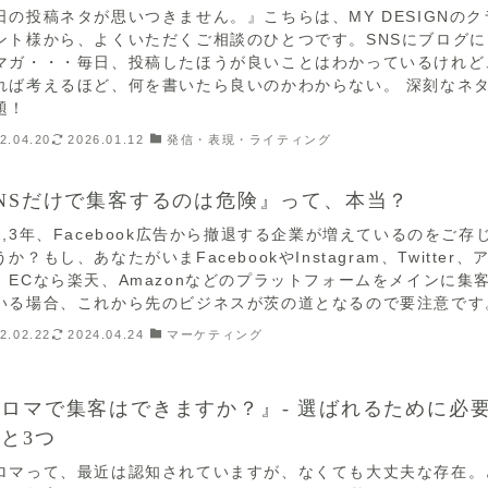
日の投稿ネタが思いつきません。』こちらは、MY DESIGNのク
ント様から、よくいただくご相談のひとつです。SNSにブログに
マガ・・・毎日、投稿したほうが良いことはわかっているけれど
れば考えるほど、何を書いたら良いのかわからない。 深刻なネ
題！
2.04.20
2026.01.12
発信・表現・ライティング
NSだけで集客するのは危険』って、本当？
2,3年、Facebook広告から撤退する企業が増えているのをご存
か？もし、あなたがいまFacebookやInstagram、Twitter、
、ECなら楽天、Amazonなどのプラットフォームをメインに集
いる場合、これから先のビジネスが茨の道となるので要注意です
2.02.22
2024.04.24
マーケティング
ロマで集客はできますか？』- 選ばれるために必
と3つ
ロマって、最近は認知されていますが、なくても大丈夫な存在。