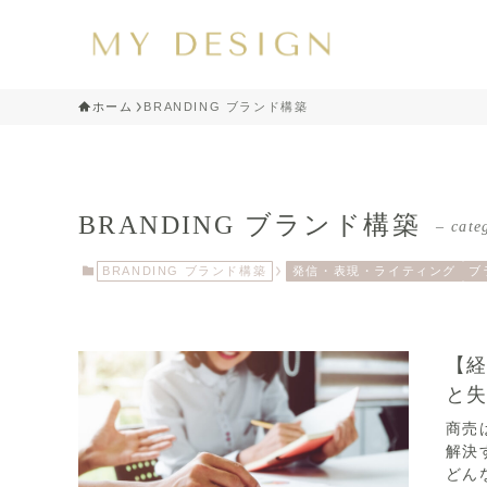
ホーム
BRANDING ブランド構築
BRANDING ブランド構築
– cate
BRANDING ブランド構築
発信・表現・ライティング
ブ
【
と
商売
解決
どん