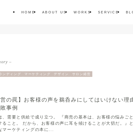
HOME
ABOUT US
WORKS
SERVICE
BL
gory –
ランディング
マーケティング
デザイン
サロン経営
経営の罠】お客様の声を鵜呑みにしてはいけない理
失敗事例
は、需要と供給で成り立つ。 『商売の基本は、お客様の悩みご
すること。 だから、お客様の声に耳を傾けることが大切だ。』
なマーケティングの本に...