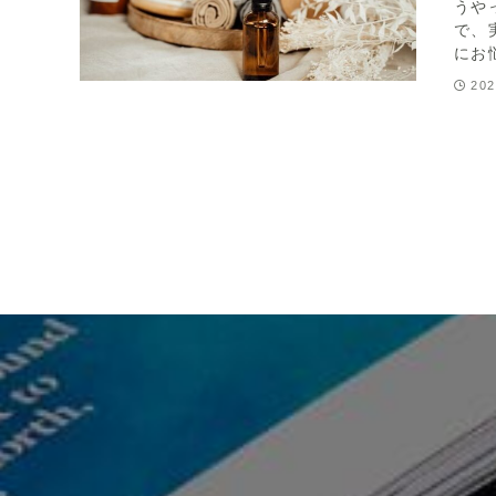
うや
で、
にお
202