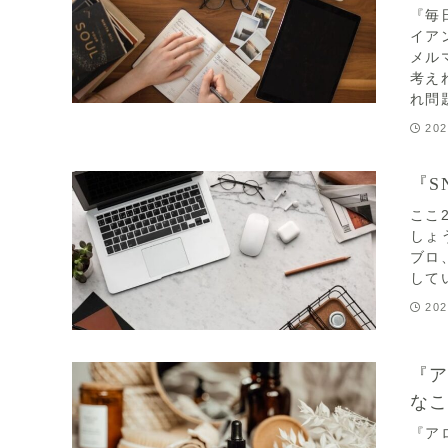
『毎
イア
メル
考え
れ問
202
『S
ここ
しょう
ブロ
して
202
『ア
なこ
『ア