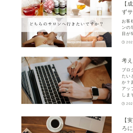
【
ず
お客
ンの
目が
202
考
ブロ
たい
か？
アッ
しま
202
【
ろ