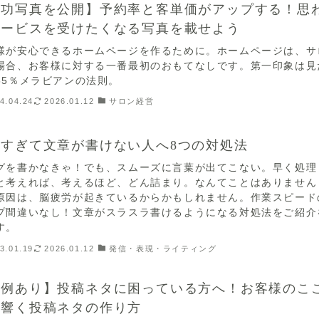
成功写真を公開】予約率と客単価がアップする！思
サービスを受けたくなる写真を載せよう
様が安心できるホームページを作るために。ホームページは、サ
場合、お客様に対する一番最初のおもてなしです。第一印象は見
55％メラビアンの法則。
4.04.24
2026.01.12
サロン経営
えすぎて文章が書けない人へ8つの対処法
グを書かなきゃ！でも、スムーズに言葉が出てこない。早く処理
と考えれば、考えるほど、どん詰まり。なんてことはありません
原因は、脳疲労が起きているからかもしれません。作業スピード
プ間違いなし！文章がスラスラ書けるようになる対処法をご紹介
す。
3.01.19
2026.01.12
発信・表現・ライティング
実例あり】投稿ネタに困っている方へ！お客様のこ
に響く投稿ネタの作り方