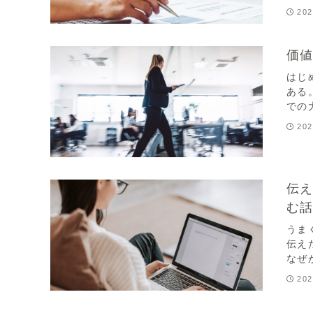
202
価
はじ
ある
での
202
伝
む
うま
伝え
なぜ
202